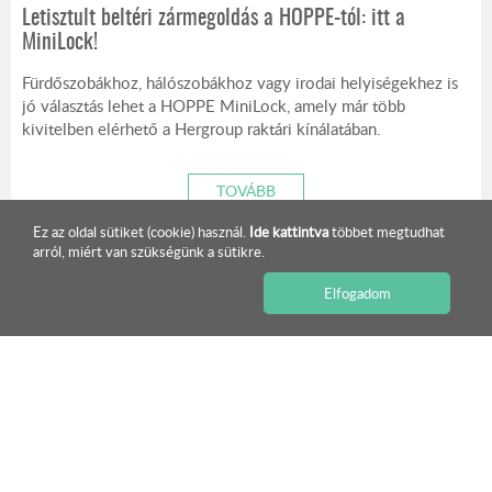
Letisztult beltéri zármegoldás a HOPPE-tól: itt a
MiniLock!
Fürdőszobákhoz, hálószobákhoz vagy irodai helyiségekhez is
jó választás lehet a HOPPE MiniLock, amely már több
kivitelben elérhető a Hergroup raktári kínálatában.
TOVÁBB
Ez az oldal sütiket (cookie) használ.
Ide kattintva
többet megtudhat
arról, miért van szükségünk a sütikre.
ISMERJE MEG KÍNÁLATUNKAT!
Elfogadom