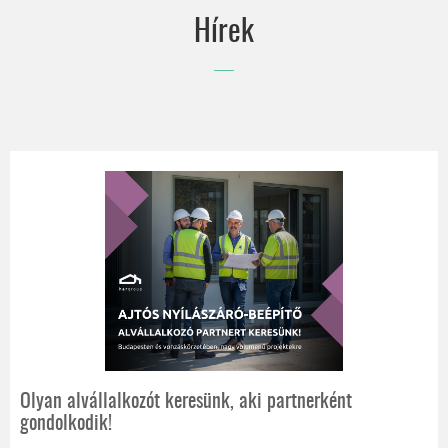
wo&wo
Hírek
EGYEDI ÁRNYÉKOLÁSTECHNIKAI TERMÉKEK
EGYENESEN AUSZTRIÁBÓL
Olyan alvállalkozót keresünk, aki partnerként
gondolkodik!