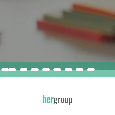
compacfoam
ISMERJE MEG A JÖVŐ ÉPÍTŐANYAGÁT!
her
group
INNOVATÍV, SOKOLDALÚ EPS KIZÁRÓLAG A HERGROUP-NÁL